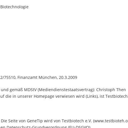
 Biotechnologie
2/75510, Finanzamt München, 20.3.2009
ts und gemäß MDStV (Mediendienstestaatsvertrag): Christoph Then
uf die in unserer Homepage verwiesen wird (Links), ist Testbiotech 
 Die Seite von GeneTip wird von Testbiotech e.V. (www.testbioteh.o
chen Datenschutz-Grundverordnung (EU-DSGVO),