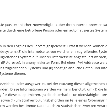
ie (aus technischer Notwendigkeit) über Ihren Internetbrowser Da
seite durch eine betroffene Person oder ein automatisiertes Syste
in den Logfiles des Servers gespeichert. Erfasst werden können 
ssystem, (3) die Internetseite, von welcher ein zugreifendes Syst
 zugreifendes System auf unserer Internetseite angesteuert werden,
se (IP-Adresse), in anonymisierter Form. Bei einer IPv4 Addresse werd
der des zugreifenden Systems und (8) sonstige ähnliche Daten und I
 Systeme dienen.
gezeichnet oder ausgewertet. Bei der Nutzung dieser allgemeinen
den. Diese Informationen werden vielmehr benötigt, um (1) die Inha
g für diese zu optimieren, (3) die dauerhafte Funktionsfähigkeit 
 sowie (4) um Strafverfolgungsbehörden im Falle eines Cyberangri
orm werden bestimmte Daten auch zu statistischen Zwecken verarbei