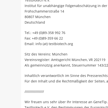
Testbiotech e.V.
Institut für unabhängige Folgenabschätzung in der
Frohschammerstraße 14
80807 München
Deutschland
Tel.: +49 (0)89-358 992 76
Fax: +49 (0)89-359 66 22
Email: info (at) testbiotech.org
Sitz des Vereins: München
Vereinsregister: Amtsgericht München, VR 202119
Als gemeinnützig anerkannt, Steuernummer 143/22
Inhaltlich verantwortlich im Sinne des Presserech
Für den Inhalt und die Rechtmäßigkeit der Seiten, a
////////////////
Wir freuen uns sehr über Ihr Interesse an GeneTip.
Testbiotech e.V. den Bestimmungen der Europäis