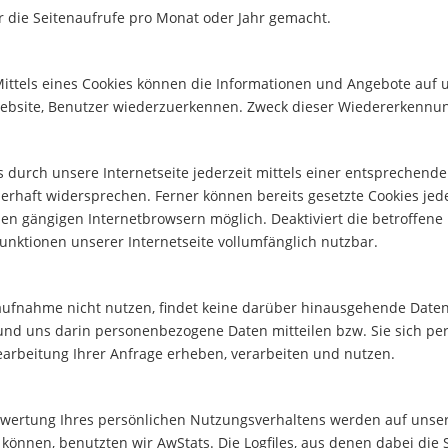
 die Seitenaufrufe pro Monat oder Jahr gemacht.
Mittels eines Cookies können die Informationen und Angebote auf u
Website, Benutzer wiederzuerkennen. Zweck dieser Wiedererkennun
s durch unsere Internetseite jederzeit mittels einer entsprechend
rhaft widersprechen. Ferner können bereits gesetzte Cookies jed
len gängigen Internetbrowsern möglich. Deaktiviert die betroffene
unktionen unserer Internetseite vollumfänglich nutzbar.
aufnahme nicht nutzen, findet keine darüber hinausgehende Daten
nd uns darin personenbezogene Daten mitteilen bzw. Sie sich per
rbeitung Ihrer Anfrage erheben, verarbeiten und nutzen.
ertung Ihres persönlichen Nutzungsverhaltens werden auf unsere
nnen, benutzten wir AwStats. Die Logfiles, aus denen dabei die St